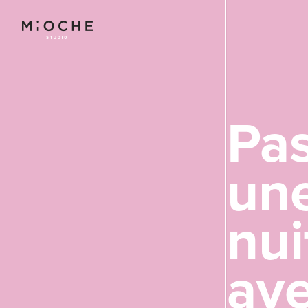
Pa
un
nui
Pa
ave