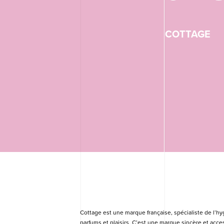
un
nui
C
OTTAGE
ave
COTTAGE
Cottage est une marque française, spécialiste de l’hy
parfums et plaisirs. C’est une marque sincère et acces