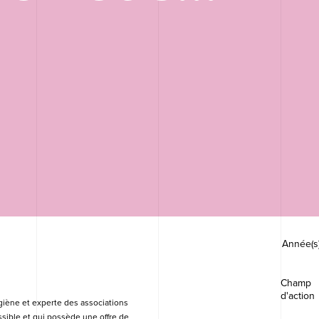
e douche
t
c nous...
Année(s
Champ 
d'action
giène et experte des associations 
sible et qui possède une offre de 