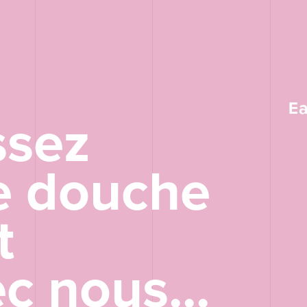
ssez
e douche
t
ssez
c nous...